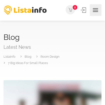
0
Blog
Latest News
Listainfo
Blog
Room Design
7 Big Ideas For Small Places