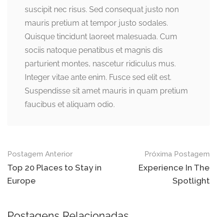
suscipit nec risus. Sed consequat justo non
mauris pretium at tempor justo sodales.
Quisque tincidunt laoreet malesuada. Cum
sociis natoque penatibus et magnis dis
parturient montes, nascetur ridiculus mus.
Integer vitae ante enim. Fusce sed elit est.
Suspendisse sit amet mauris in quam pretium
faucibus et aliquam odio.
Navegação
Postagem Anterior
Próxima Postagem
do
Top 20 Places to Stay in
Experience In The
Europe
Spotlight
post
Postagens Relacionadas