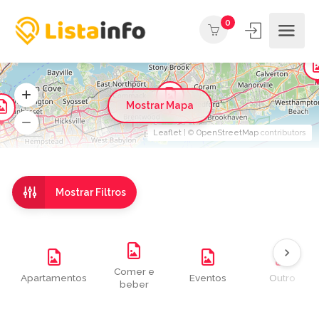
0
Mostrar Mapa
Leaflet
| ©
OpenStreetMap
contributors
Mostrar Filtros
Comer e
Apartamentos
Eventos
Outro
beber