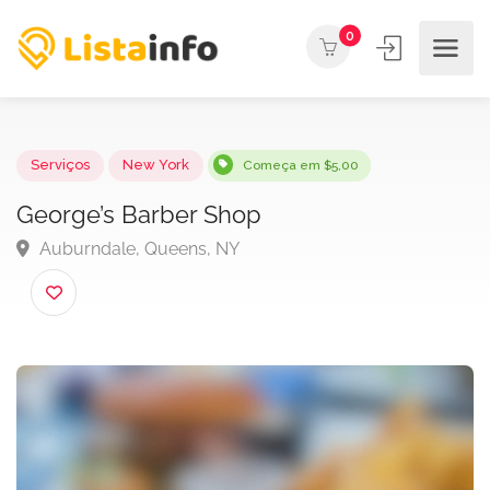
0
Serviços
New York
Começa em $5,00
George’s Barber Shop
Auburndale, Queens, NY