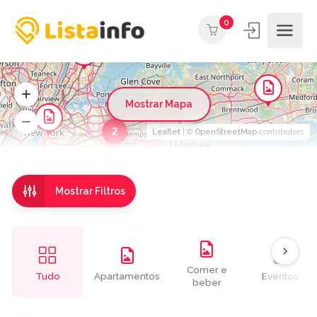
0
Mostrar Mapa
2
Leaflet
| ©
OpenStreetMap
contributors
Mostrar Filtros
Comer e
Tudo
Apartamentos
Eventos
beber