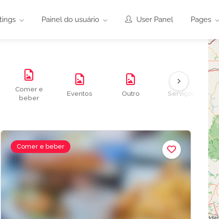
tings
Painel do usuário
User Panel
Pages
Comer e
Eventos
Outro
Serviços
beber
Comer e beber