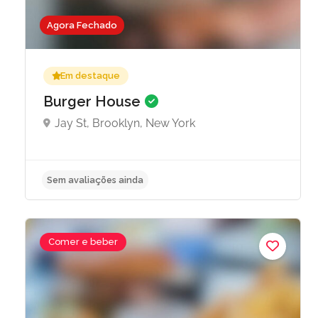
Agora Fechado
Em destaque
Burger House
Jay St, Brooklyn, New York
Sem avaliações ainda
Comer e beber