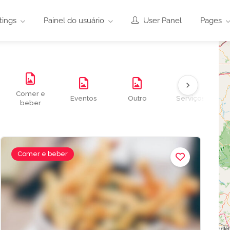
tings
Painel do usuário
User Panel
Pages
Comer e
Eventos
Outro
Serviços
beber
Comer e beber