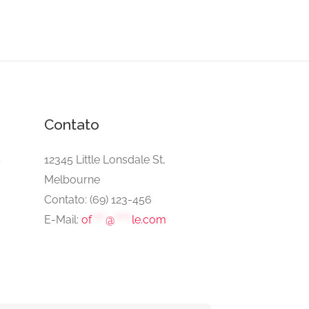
Contato
l
12345 Little Lonsdale St,
Melbourne
Contato: (69) 123-456
E-Mail:
of
****
@
*****
le.com