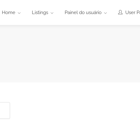
Home
Listings
Painel do usuário
User P