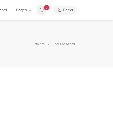
0
anel
Pages
Entrar
Listainfo
Lost Password