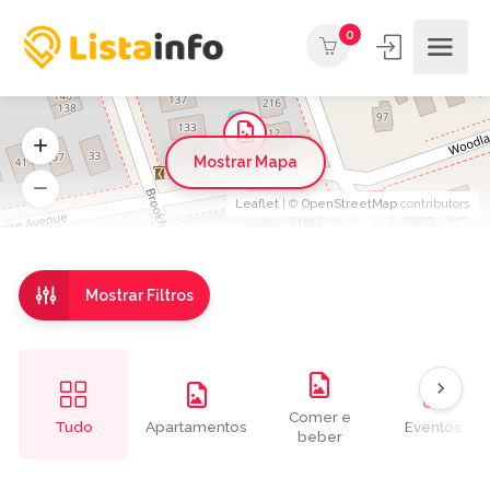
0
Mostrar Mapa
Leaflet
| ©
OpenStreetMap
contributors
Mostrar Filtros
Comer e
Tudo
Apartamentos
Eventos
beber