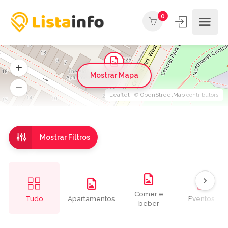
0
Mostrar Mapa
Leaflet
| ©
OpenStreetMap
contributors
Mostrar Filtros
Comer e
Tudo
Apartamentos
Eventos
beber